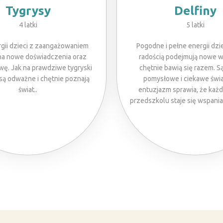
Tygrysy
Delfiny
4 latki
5 latki
gii dzieci z zaangażowaniem
Pogodne i pełne energii dzie
na nowe doświadczenia oraz
radością podejmują nowe w
ę. Jak na prawdziwe tygryski
chętnie bawią się razem. S
 są odważne i chętnie poznają
pomysłowe i ciekawe świat
świat..
entuzjazm sprawia, że każd
przedszkolu staje się wspania